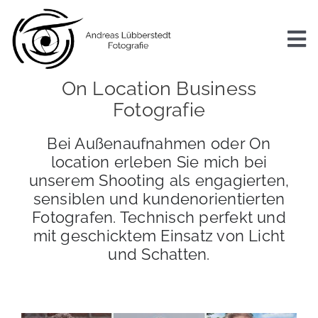
Zum
Inhalt
springen
To
Nav
On Location Business
Start
Fotografie
Bei Außenaufnahmen oder On
Business Fotografie
location erleben Sie mich bei
unserem Shooting als engagierten,
Projekte
sensiblen und kundenorientierten
Fotografen. Technisch perfekt und
mit geschicktem Einsatz von Licht
Über mich
und Schatten.
Kontakt