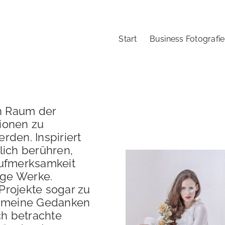
Start
Business Fotografie
n Raum der
ionen zu
rden. Inspiriert
lich berühren,
Aufmerksamkeit
ige Werke.
Projekte sogar zu
e meine Gedanken
ch betrachte