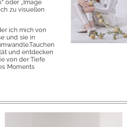
k“ oder „Image
ich zu visuellen
der ich mich von
e und sie in
 umwandle.Tauchen
ität und entdecken
die von der Tiefe
des Moments